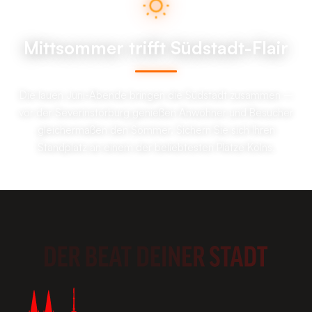
Mittsommer trifft Südstadt-Flair
Die lauen Juni-Abende bringen die Südstadt zusammen –
vor der Severinstorburg genießen Anwohner und Besucher
gleichermaßen den Sommer. Sichern Sie sich Ihren
Standplatz an einem der beliebtesten Plätze Kölns.