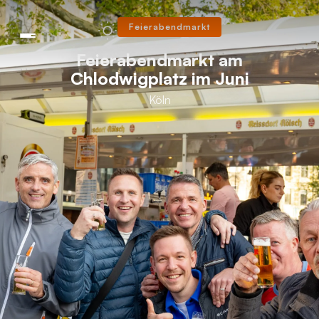
Feierabendmarkt
Feierabendmarkt am
Chlodwigplatz im Juni
Köln