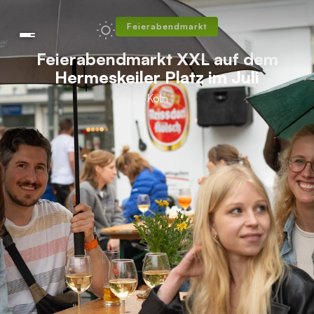
Feierabendmarkt
Feierabendmarkt XXL auf dem
Hermeskeiler Platz im Juli
Köln