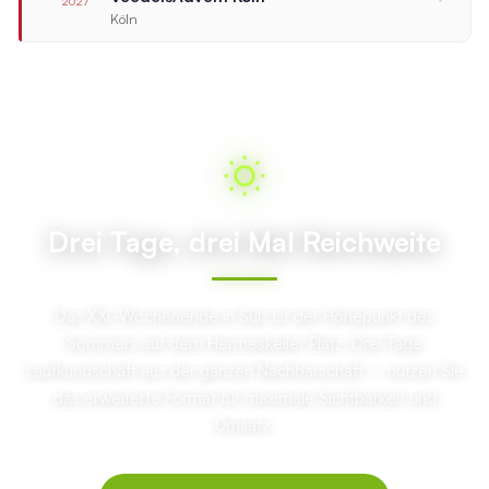
2027
Köln
Drei Tage, drei Mal Reichweite
Das XXL-Wochenende in Sülz ist der Höhepunkt des
Sommers auf dem Hermeskeiler Platz. Drei Tage
Laufkundschaft aus der ganzen Nachbarschaft – nutzen Sie
das erweiterte Format für maximale Sichtbarkeit und
Umsatz.