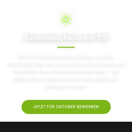
Saisonabschluss mit Stil
Der letzte Feierabendmarkt der Saison auf dem
Hermeskeiler Platz: Sülz verabschiedet sich mit Genuss und
Dankbarkeit. Seien Sie beim Saisonfinale dabei – das
Publikum kommt bewusst, um die Saison gebührend
ausklingen zu lassen.
JETZT FÜR OKTOBER BEWERBEN