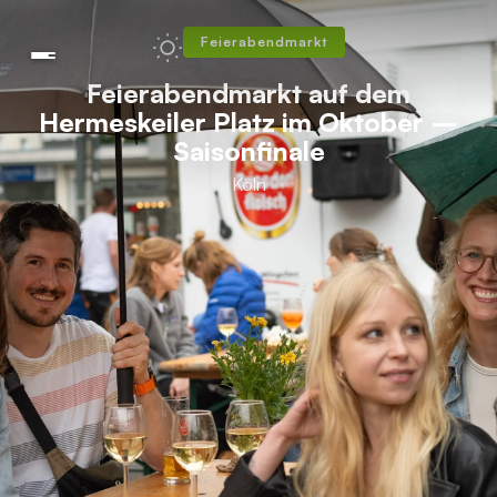
Feierabendmarkt
Feierabendmarkt auf dem
Hermeskeiler Platz im Oktober –
Saisonfinale
Köln